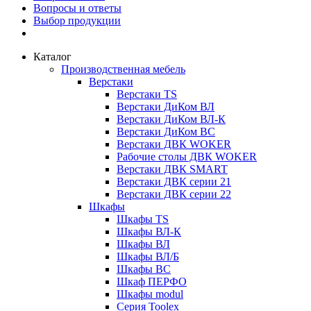
Вопросы и ответы
Выбор продукции
Каталог
Производственная мебель
Верстаки
Верстаки TS
Верстаки ДиКом ВЛ
Верстаки ДиКом ВЛ-К
Верстаки ДиКом ВС
Верстаки ДВК WOKER
Рабочие столы ДВК WOKER
Верстаки ДВК SMART
Верстаки ДВК серии 21
Верстаки ДВК серии 22
Шкафы
Шкафы TS
Шкафы ВЛ-К
Шкафы ВЛ
Шкафы ВЛ/Б
Шкафы ВС
Шкаф ПЕРФО
Шкафы modul
Серия Toolex