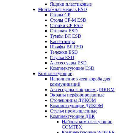
Ящики пластиковые
Монтажная мебель ESD
Столы СР
Столы СР-М ESD
Стойки СР ESD
Стеллаж ESD
Тумбы ВЛ ESD
Кассетницы
Шкафы ВЛ ESD
Тележки ESD
Стулья ESD
Акссессуары ESD
Комплектующие ESD
Комплектующие
Наполнение ячеек короба для
коммуникаций
Аксессуары к экранам ДИКОМ
Экраны перфорированные
Cтолешницы ДИКОМ
Комплектующие ДИКОМ
Стулья промышленные
Комплектующие ДВК
Наборы комплектующие
COMTEX
Комплектующие WOKER