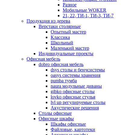
Разное
Мобильные WOKER
21, 22, ТИ-1, ТИ-3, ТИ-7
Продукция из дерева
Верстаки столярные
Опытный мастер
Классика
Школьный
Маленький мастер
Индивидуальные проекты
Офисная мебель
dobro офисная мебель
dsys столы и бенчсистемы
oasys системы хранения
pumba тумба
naura модульные диваны
gibko офисные столы
lovko офисные стулья
lvl up регулируемые столы
Акустические решения
Столы офисные
Офисные шкафы
Шкафы офисные
Файловые, картотеки
Архивные шкафы