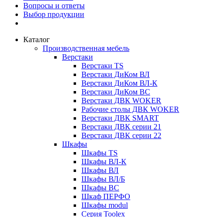
Вопросы и ответы
Выбор продукции
Каталог
Производственная мебель
Верстаки
Верстаки TS
Верстаки ДиКом ВЛ
Верстаки ДиКом ВЛ-К
Верстаки ДиКом ВС
Верстаки ДВК WOKER
Рабочие столы ДВК WOKER
Верстаки ДВК SMART
Верстаки ДВК серии 21
Верстаки ДВК серии 22
Шкафы
Шкафы TS
Шкафы ВЛ-К
Шкафы ВЛ
Шкафы ВЛ/Б
Шкафы ВС
Шкаф ПЕРФО
Шкафы modul
Серия Toolex