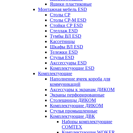
Ящики пластиковые
Монтажная мебель ESD
Столы СР
Столы СР-М ESD
Стойки СР ESD
Стеллаж ESD
Тумбы ВЛ ESD
Кассетницы
Шкафы ВЛ ESD
Тележки ESD
Стулья ESD
Акссессуары ESD
Комплектующие ESD
Комплектующие
Наполнение ячеек короба для
коммуникаций
Аксессуары к экранам ДИКОМ
Экраны перфорированные
Cтолешницы ДИКОМ
Комплектующие ДИКОМ
Стулья промышленные
Комплектующие ДВК
Наборы комплектующие
COMTEX
Комплектующие WOKER