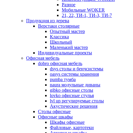
Разное
Мобильные WOKER
21, 22, ТИ-1, ТИ-3, ТИ-7
Продукция из дерева
Верстаки столярные
Опытный мастер
Классика
Школьный
Маленький мастер
Индивидуальные проекты
Офисная мебель
dobro офисная мебель
dsys столы и бенчсистемы
oasys системы хранения
pumba тумба
naura модульные диваны
gibko офисные столы
lovko офисные стулья
lvl up регулируемые столы
Акустические решения
Столы офисные
Офисные шкафы
Шкафы офисные
Файловые, картотеки
Архивные шкафы