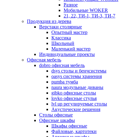
Разное
Мобильные WOKER
21, 22, ТИ-1, ТИ-3, ТИ-7
Продукция из дерева
Верстаки столярные
Опытный мастер
Классика
Школьный
Маленький мастер
Индивидуальные проекты
Офисная мебель
dobro офисная мебель
dsys столы и бенчсистемы
oasys системы хранения
pumba тумба
naura модульные диваны
gibko офисные столы
lovko офисные стулья
lvl up регулируемые столы
Акустические решения
Столы офисные
Офисные шкафы
Шкафы офисные
Файловые, картотеки
Архивные шкафы