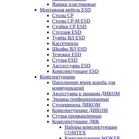
Ящики пластиковые
Монтажная мебель ESD
Столы СР
Столы СР-М ESD
Стойки СР ESD
Стеллаж ESD
Тумбы ВЛ ESD
Кассетницы
Шкафы ВЛ ESD
Тележки ESD
Стулья ESD
Акссессуары ESD
Комплектующие ESD
Комплектующие
Наполнение ячеек короба для
коммуникаций
Аксессуары к экранам ДИКОМ
Экраны перфорированные
Cтолешницы ДИКОМ
Комплектующие ДИКОМ
Стулья промышленные
Комплектующие ДВК
Наборы комплектующие
COMTEX
Комплектующие WOKER