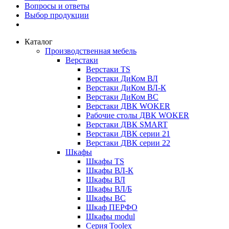
Вопросы и ответы
Выбор продукции
Каталог
Производственная мебель
Верстаки
Верстаки TS
Верстаки ДиКом ВЛ
Верстаки ДиКом ВЛ-К
Верстаки ДиКом ВС
Верстаки ДВК WOKER
Рабочие столы ДВК WOKER
Верстаки ДВК SMART
Верстаки ДВК серии 21
Верстаки ДВК серии 22
Шкафы
Шкафы TS
Шкафы ВЛ-К
Шкафы ВЛ
Шкафы ВЛ/Б
Шкафы ВС
Шкаф ПЕРФО
Шкафы modul
Серия Toolex