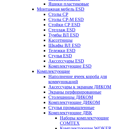
Ящики пластиковые
Монтажная мебель ESD
Столы СР
Столы СР-М ESD
Стойки СР ESD
Стеллаж ESD
Тумбы ВЛ ESD
Кассетницы
Шкафы ВЛ ESD
Тележки ESD
Стулья ESD
Акссессуары ESD
Комплектующие ESD
Комплектующие
Наполнение ячеек короба для
коммуникаций
Аксессуары к экранам ДИКОМ
Экраны перфорированные
Cтолешницы ДИКОМ
Комплектующие ДИКОМ
Стулья промышленные
Комплектующие ДВК
Наборы комплектующие
COMTEX
Комплектующие WOKER