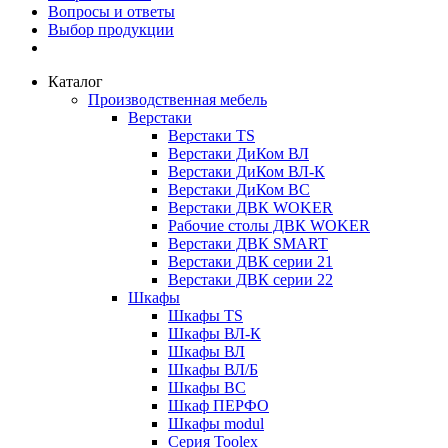
Вопросы и ответы
Выбор продукции
Каталог
Производственная мебель
Верстаки
Верстаки TS
Верстаки ДиКом ВЛ
Верстаки ДиКом ВЛ-К
Верстаки ДиКом ВС
Верстаки ДВК WOKER
Рабочие столы ДВК WOKER
Верстаки ДВК SMART
Верстаки ДВК серии 21
Верстаки ДВК серии 22
Шкафы
Шкафы TS
Шкафы ВЛ-К
Шкафы ВЛ
Шкафы ВЛ/Б
Шкафы ВС
Шкаф ПЕРФО
Шкафы modul
Серия Toolex