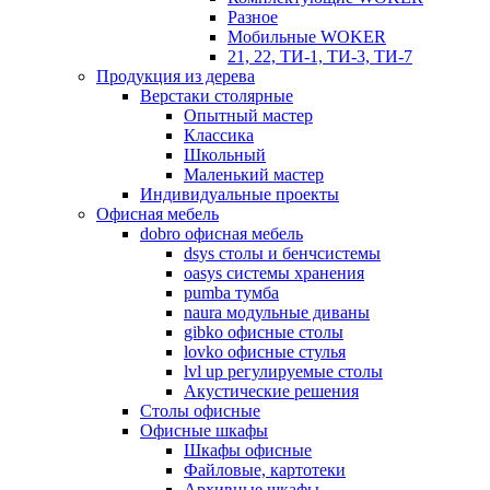
Разное
Мобильные WOKER
21, 22, ТИ-1, ТИ-3, ТИ-7
Продукция из дерева
Верстаки столярные
Опытный мастер
Классика
Школьный
Маленький мастер
Индивидуальные проекты
Офисная мебель
dobro офисная мебель
dsys столы и бенчсистемы
oasys системы хранения
pumba тумба
naura модульные диваны
gibko офисные столы
lovko офисные стулья
lvl up регулируемые столы
Акустические решения
Столы офисные
Офисные шкафы
Шкафы офисные
Файловые, картотеки
Архивные шкафы