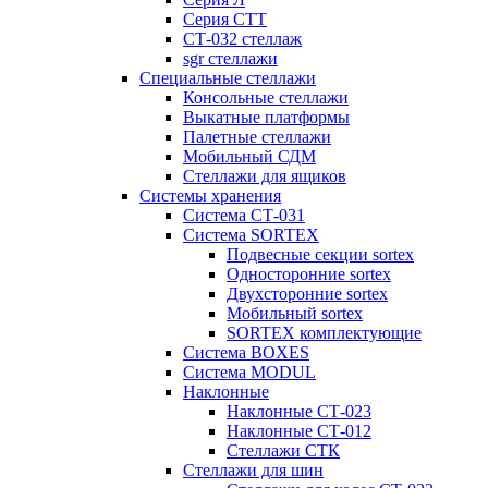
Серия СТТ
СТ-032 стеллаж
sgr стеллажи
Специальные стеллажи
Консольные стеллажи
Выкатные платформы
Палетные стеллажи
Мобильный СДМ
Стеллажи для ящиков
Системы хранения
Система СТ-031
Система SORTEX
Подвесные секции sortex
Односторонние sortex
Двухсторонние sortex
Мобильный sortex
SORTEX комплектующие
Система BOXES
Система MODUL
Наклонные
Наклонные СТ-023
Наклонные СТ-012
Стеллажи СТК
Стеллажи для шин