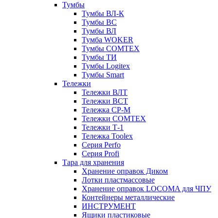
Тумбы
Тумбы ВЛ-К
Тумбы ВС
Тумбы ВЛ
Тумба WOKER
Тумбы COMTEX
Тумбы ТИ
Тумбы Logitex
Тумбы Smart
Тележки
Тележки ВЛТ
Тележки ВСТ
Тележка СР-М
Тележки COMTEX
Тележки Т-1
Тележка Toolex
Серия Perfo
Серия Profi
Тара для хранения
Хранение оправок Диком
Лотки пластмассовые
Хранение оправок LOCOMA для ЧПУ
Контейнеры металлические
ИНСТРУМЕНТ
Ящики пластиковые