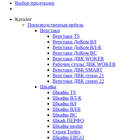
Выбор продукции
Каталог
Производственная мебель
Верстаки
Верстаки TS
Верстаки ДиКом ВЛ
Верстаки ДиКом ВЛ-К
Верстаки ДиКом ВС
Верстаки ДВК WOKER
Рабочие столы ДВК WOKER
Верстаки ДВК SMART
Верстаки ДВК серии 21
Верстаки ДВК серии 22
Шкафы
Шкафы TS
Шкафы ВЛ-К
Шкафы ВЛ
Шкафы ВЛ/Б
Шкафы ВС
Шкаф ПЕРФО
Шкафы modul
Серия Toolex
Шкафы ERGO