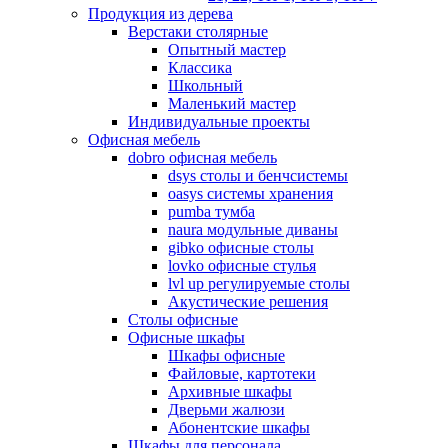
Продукция из дерева
Верстаки столярные
Опытный мастер
Классика
Школьный
Маленький мастер
Индивидуальные проекты
Офисная мебель
dobro офисная мебель
dsys столы и бенчсистемы
oasys системы хранения
pumba тумба
naura модульные диваны
gibko офисные столы
lovko офисные стулья
lvl up регулируемые столы
Акустические решения
Столы офисные
Офисные шкафы
Шкафы офисные
Файловые, картотеки
Архивные шкафы
Дверьми жалюзи
Абонентские шкафы
Шкафы для персонала