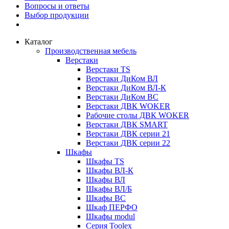
Вопросы и ответы
Выбор продукции
Каталог
Производственная мебель
Верстаки
Верстаки TS
Верстаки ДиКом ВЛ
Верстаки ДиКом ВЛ-К
Верстаки ДиКом ВС
Верстаки ДВК WOKER
Рабочие столы ДВК WOKER
Верстаки ДВК SMART
Верстаки ДВК серии 21
Верстаки ДВК серии 22
Шкафы
Шкафы TS
Шкафы ВЛ-К
Шкафы ВЛ
Шкафы ВЛ/Б
Шкафы ВС
Шкаф ПЕРФО
Шкафы modul
Серия Toolex