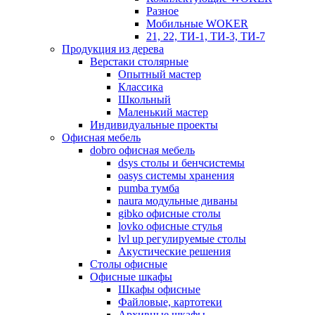
Разное
Мобильные WOKER
21, 22, ТИ-1, ТИ-3, ТИ-7
Продукция из дерева
Верстаки столярные
Опытный мастер
Классика
Школьный
Маленький мастер
Индивидуальные проекты
Офисная мебель
dobro офисная мебель
dsys столы и бенчсистемы
oasys системы хранения
pumba тумба
naura модульные диваны
gibko офисные столы
lovko офисные стулья
lvl up регулируемые столы
Акустические решения
Столы офисные
Офисные шкафы
Шкафы офисные
Файловые, картотеки
Архивные шкафы