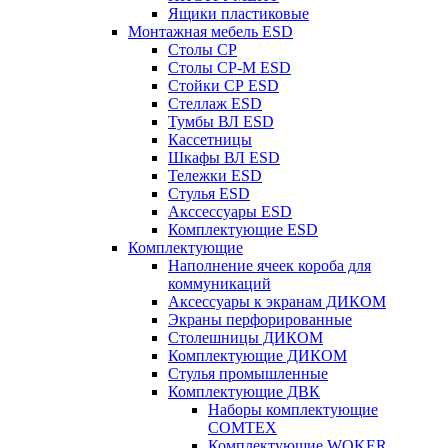
Ящики пластиковые
Монтажная мебель ESD
Столы СР
Столы СР-М ESD
Стойки СР ESD
Стеллаж ESD
Тумбы ВЛ ESD
Кассетницы
Шкафы ВЛ ESD
Тележки ESD
Стулья ESD
Акссессуары ESD
Комплектующие ESD
Комплектующие
Наполнение ячеек короба для
коммуникаций
Аксессуары к экранам ДИКОМ
Экраны перфорированные
Cтолешницы ДИКОМ
Комплектующие ДИКОМ
Стулья промышленные
Комплектующие ДВК
Наборы комплектующие
COMTEX
Комплектующие WOKER