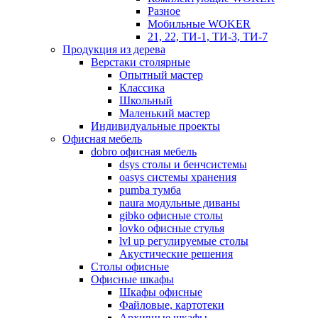
Разное
Мобильные WOKER
21, 22, ТИ-1, ТИ-3, ТИ-7
Продукция из дерева
Верстаки столярные
Опытный мастер
Классика
Школьный
Маленький мастер
Индивидуальные проекты
Офисная мебель
dobro офисная мебель
dsys столы и бенчсистемы
oasys системы хранения
pumba тумба
naura модульные диваны
gibko офисные столы
lovko офисные стулья
lvl up регулируемые столы
Акустические решения
Столы офисные
Офисные шкафы
Шкафы офисные
Файловые, картотеки
Архивные шкафы