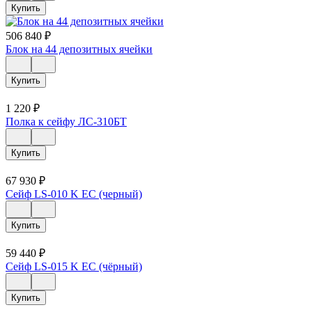
Купить
506 840
₽
Блок на 44 депозитных ячейки
Купить
1 220
₽
Полка к сейфу ЛС-310БТ
Купить
67 930
₽
Сейф LS-010 K EC (черный)
Купить
59 440
₽
Сейф LS-015 K EC (чёрный)
Купить