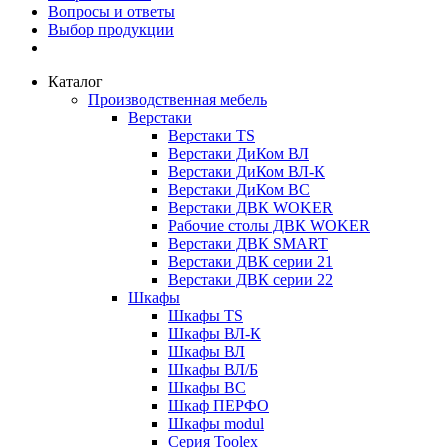
Вопросы и ответы
Выбор продукции
Каталог
Производственная мебель
Верстаки
Верстаки TS
Верстаки ДиКом ВЛ
Верстаки ДиКом ВЛ-К
Верстаки ДиКом ВС
Верстаки ДВК WOKER
Рабочие столы ДВК WOKER
Верстаки ДВК SMART
Верстаки ДВК серии 21
Верстаки ДВК серии 22
Шкафы
Шкафы TS
Шкафы ВЛ-К
Шкафы ВЛ
Шкафы ВЛ/Б
Шкафы ВС
Шкаф ПЕРФО
Шкафы modul
Серия Toolex