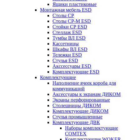
Ящики пластиковые
Монтажная мебель ESD
Столы СР
Столы СР-М ESD
Стойки СР ESD
Стеллаж ESD
Тумбы ВЛ ESD
Кассетницы
Шкафы ВЛ ESD
Тележки ESD
Стулья ESD
Акссессуары ESD
Комплектующие ESD
Комплектующие
Наполнение ячеек короба для
коммуникаций
Аксессуары к экранам ДИКОМ
Экраны перфорированные
Cтолешницы ДИКОМ
Комплектующие ДИКОМ
Стулья промышленные
Комплектующие ДВК
Наборы комплектующие
COMTEX
Комплектующие WOKER