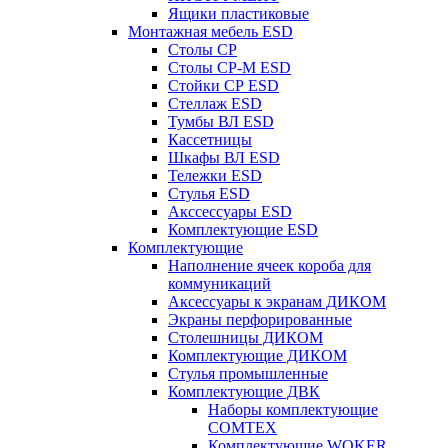
Ящики пластиковые
Монтажная мебель ESD
Столы СР
Столы СР-М ESD
Стойки СР ESD
Стеллаж ESD
Тумбы ВЛ ESD
Кассетницы
Шкафы ВЛ ESD
Тележки ESD
Стулья ESD
Акссессуары ESD
Комплектующие ESD
Комплектующие
Наполнение ячеек короба для
коммуникаций
Аксессуары к экранам ДИКОМ
Экраны перфорированные
Cтолешницы ДИКОМ
Комплектующие ДИКОМ
Стулья промышленные
Комплектующие ДВК
Наборы комплектующие
COMTEX
Комплектующие WOKER