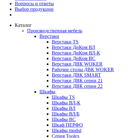
Вопросы и ответы
Выбор продукции
Каталог
Производственная мебель
Верстаки
Верстаки TS
Верстаки ДиКом ВЛ
Верстаки ДиКом ВЛ-К
Верстаки ДиКом ВС
Верстаки ДВК WOKER
Рабочие столы ДВК WOKER
Верстаки ДВК SMART
Верстаки ДВК серии 21
Верстаки ДВК серии 22
Шкафы
Шкафы TS
Шкафы ВЛ-К
Шкафы ВЛ
Шкафы ВЛ/Б
Шкафы ВС
Шкаф ПЕРФО
Шкафы modul
Серия Toolex