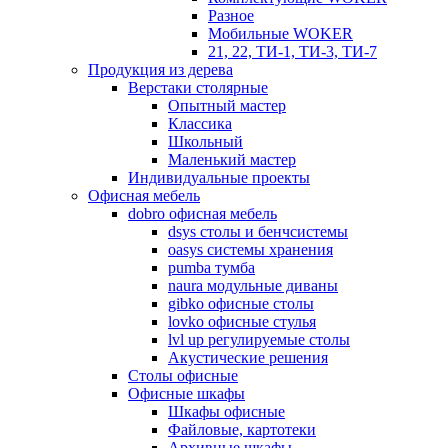
Разное
Мобильные WOKER
21, 22, ТИ-1, ТИ-3, ТИ-7
Продукция из дерева
Верстаки столярные
Опытный мастер
Классика
Школьный
Маленький мастер
Индивидуальные проекты
Офисная мебель
dobro офисная мебель
dsys столы и бенчсистемы
oasys системы хранения
pumba тумба
naura модульные диваны
gibko офисные столы
lovko офисные стулья
lvl up регулируемые столы
Акустические решения
Столы офисные
Офисные шкафы
Шкафы офисные
Файловые, картотеки
Архивные шкафы