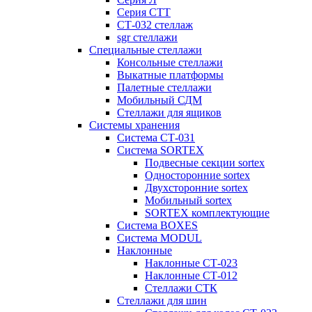
Серия СТТ
СТ-032 стеллаж
sgr стеллажи
Специальные стеллажи
Консольные стеллажи
Выкатные платформы
Палетные стеллажи
Мобильный СДМ
Стеллажи для ящиков
Системы хранения
Система СТ-031
Система SORTEX
Подвесные секции sortex
Односторонние sortex
Двухсторонние sortex
Мобильный sortex
SORTEX комплектующие
Система BOXES
Система MODUL
Наклонные
Наклонные СТ-023
Наклонные СТ-012
Стеллажи СТК
Стеллажи для шин