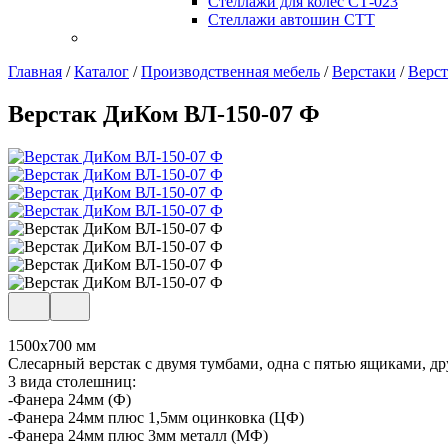
Стеллажи для колес СТ-023
Стеллажи автошин СТТ
Главная
/
Каталог
/
Производственная мебель
/
Верстаки
/
Верс
Верстак ДиКом ВЛ-150-07 Ф
1500х700 мм
Слесарный верстак с двумя тумбами, одна с пятью ящиками, дру
3 вида столешниц:
-Фанера 24мм (Ф)
-Фанера 24мм плюс 1,5мм оцинковка (ЦФ)
-Фанера 24мм плюс 3мм металл (МФ)