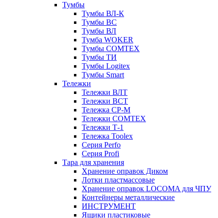
Тумбы
Тумбы ВЛ-К
Тумбы ВС
Тумбы ВЛ
Тумба WOKER
Тумбы COMTEX
Тумбы ТИ
Тумбы Logitex
Тумбы Smart
Тележки
Тележки ВЛТ
Тележки ВСТ
Тележка СР-М
Тележки COMTEX
Тележки Т-1
Тележка Toolex
Серия Perfo
Серия Profi
Тара для хранения
Хранение оправок Диком
Лотки пластмассовые
Хранение оправок LOCOMA для ЧПУ
Контейнеры металлические
ИНСТРУМЕНТ
Ящики пластиковые