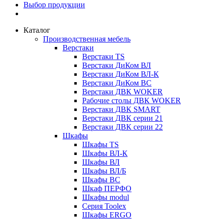
Выбор продукции
Каталог
Производственная мебель
Верстаки
Верстаки TS
Верстаки ДиКом ВЛ
Верстаки ДиКом ВЛ-К
Верстаки ДиКом ВС
Верстаки ДВК WOKER
Рабочие столы ДВК WOKER
Верстаки ДВК SMART
Верстаки ДВК серии 21
Верстаки ДВК серии 22
Шкафы
Шкафы TS
Шкафы ВЛ-К
Шкафы ВЛ
Шкафы ВЛ/Б
Шкафы ВС
Шкаф ПЕРФО
Шкафы modul
Серия Toolex
Шкафы ERGO