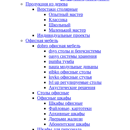
Продукция из дерева
Верстаки столярные
Опытный мастер
Классика
Школьный
Маленький мастер
Индивидуальные проекты
Офисная мебель
dobro офисная мебель
dsys столы и бенчсистемы
oasys системы хранения
pumba тумба
naura модульные диваны
gibko офисные столы
lovko офисные стулья
lvl up регулируемые столы
Акустические решения
Столы офисные
Офисные шкафы
Шкафы офисные
Файловые, картотеки
Архивные шкафы
Дверьми жалюзи
Абонентские шкафы
Шкафы для персонала