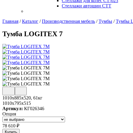
Стеллажи для колес СТ-023
Стеллажи автошин СТТ
Главная
/
Каталог
/
Производственная мебель
/
Тумбы
/
Тумбы L
Тумба LOGITEX 7
1010х885х520, 61кг
1010x795x515
Артикул:
КГ026346
Опция
78 610
₽
Купить