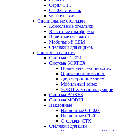
Серия СТТ
СТ-032 стеллаж
sgr стеллажи
Специальные стеллажи
Консольные стеллажи
Выкатные платформы
Палетные стеллажи
Мобильный СДМ
Стеллажи для ящиков
Системы хранения
Система СТ-031
Система SORTEX
Подвесные секции sortex
Односторонние sortex
Двухсторонние sortex
Мобильный sortex
SORTEX комплектующие
Система BOXES
Система MODUL
Наклонные
Наклонные СТ-023
Наклонные СТ-012
Стеллажи СТК
Стеллажи для шин