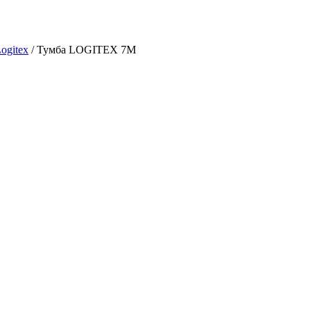
ogitex
/
Тумба LOGITEX 7М