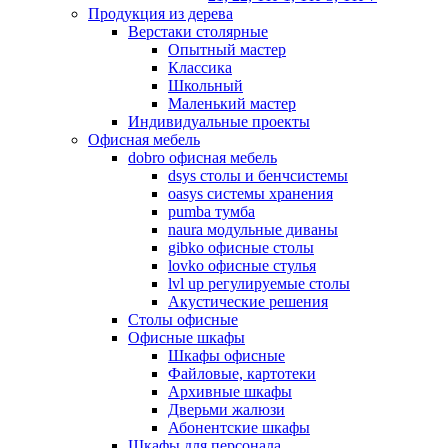
Продукция из дерева
Верстаки столярные
Опытный мастер
Классика
Школьный
Маленький мастер
Индивидуальные проекты
Офисная мебель
dobro офисная мебель
dsys столы и бенчсистемы
oasys системы хранения
pumba тумба
naura модульные диваны
gibko офисные столы
lovko офисные стулья
lvl up регулируемые столы
Акустические решения
Столы офисные
Офисные шкафы
Шкафы офисные
Файловые, картотеки
Архивные шкафы
Дверьми жалюзи
Абонентские шкафы
Шкафы для персонала