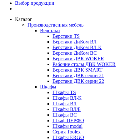
Выбор продукции
Каталог
Производственная мебель
Верстаки
Верстаки TS
Верстаки ДиКом ВЛ
Верстаки ДиКом ВЛ-К
Верстаки ДиКом ВС
Верстаки ДВК WOKER
Рабочие столы ДВК WOKER
Верстаки ДВК SMART
Верстаки ДВК серии 21
Верстаки ДВК серии 22
Шкафы
Шкафы TS
Шкафы ВЛ-К
Шкафы ВЛ
Шкафы ВЛ/Б
Шкафы ВС
Шкаф ПЕРФО
Шкафы modul
Серия Toolex
Шкафы ERGO