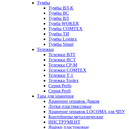
Тумбы
Тумбы ВЛ-К
Тумбы ВС
Тумбы ВЛ
Тумба WOKER
Тумбы COMTEX
Тумбы ТИ
Тумбы Logitex
Тумбы Smart
Тележки
Тележки ВЛТ
Тележки ВСТ
Тележка СР-М
Тележки COMTEX
Тележки Т-1
Тележка Toolex
Серия Perfo
Серия Profi
Тара для хранения
Хранение оправок Диком
Лотки пластмассовые
Хранение оправок LOCOMA для ЧПУ
Контейнеры металлические
ИНСТРУМЕНТ
Ящики пластиковые