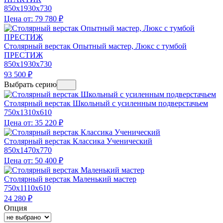
850x1930x730
Цена от:
79 780
₽
Столярный верстак Опытный мастер, Люкс с тумбой
ПРЕСТИЖ
850x1930x730
93 500
₽
Выбрать серию
Столярный верстак Школьный с усиленным подверстачьем
750x1310x610
Цена от:
35 220
₽
Столярный верстак Классика Ученический
850x1470x770
Цена от:
50 400
₽
Столярный верстак Маленький мастер
750x1110x610
24 280
₽
Опция