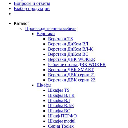
Вопросы и ответы
Выбор продукции
Каталог
Производственная мебель
Верстаки
Верстаки TS
Верстаки ДиКом ВЛ
Верстаки ДиКом ВЛ-К
Верстаки ДиКом ВС
Верстаки ДВК WOKER
Рабочие столы ДВК WOKER
Верстаки ДВК SMART
Верстаки ДВК серии 21
Верстаки ДВК серии 22
Шкафы
Шкафы TS
Шкафы ВЛ-К
Шкафы ВЛ
Шкафы ВЛ/Б
Шкафы ВС
Шкаф ПЕРФО
Шкафы modul
Серия Toolex