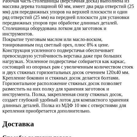
Рабочая часть столешницы (верстачная доска) выполнена из
массива дерева толщиной 60 мм, имеет два ряда отверстий (25
мм) для передвижных упоров на верхней плоскости и один
ряд отверстий (25 мм) на передней плоскости для установки
передвижных упоров при обработке длинных деталей.
Столешница оборудована лотком для заготовок и
инструментов.
Покрытие тунговым маслом или масло-воском,
тонированным под светлый орех, плюс 8% к цене.
Конструкция усиленного подверстачья обеспечивает
превосходную устойчивость верстака даже при больших
нагрузках. Усиленное подверстачье собирается как каркас,
состоящий из опорных рам с увеличенным количеством стоек
и двух стяжных горизонтальных досок сечением 120x40 мм.
Крепление боковин и стяжных досок делается болтами.
Горизонтальное расположение стяжных досок позволяет
разместить на них полку для хранения заготовок и
инструмента. Полка, закрепленная снизу стяжных досок,
создает глубокий удобный лоток для компактного хранения
длинных деталей. Полка из МДФ 10 мм с отверстиями для
крепления приобретается дополнительно.
Доставка