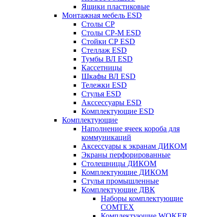
Ящики пластиковые
Монтажная мебель ESD
Столы СР
Столы СР-М ESD
Стойки СР ESD
Стеллаж ESD
Тумбы ВЛ ESD
Кассетницы
Шкафы ВЛ ESD
Тележки ESD
Стулья ESD
Акссессуары ESD
Комплектующие ESD
Комплектующие
Наполнение ячеек короба для
коммуникаций
Аксессуары к экранам ДИКОМ
Экраны перфорированные
Cтолешницы ДИКОМ
Комплектующие ДИКОМ
Стулья промышленные
Комплектующие ДВК
Наборы комплектующие
COMTEX
Комплектующие WOKER